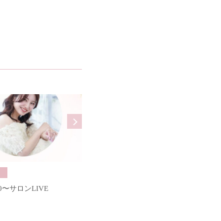
Blog
:30〜サロンLIVE
【音声回答ブログ#735】彼の体調を
心配したのに治った報告がありませ
んでした