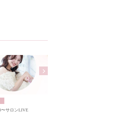
Blog
:30〜サロンLIVE
【音声回答ブログ#735】彼の体調を
心配したのに治った報告がありませ
んでした